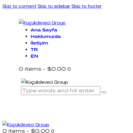
Skip to content
Skip to sidebar
Skip to footer
Ana Sayfa
Hakkımızda
İletişim
TR
EN
0 items
-
$0.00
0
0 items
-
$0.00
0