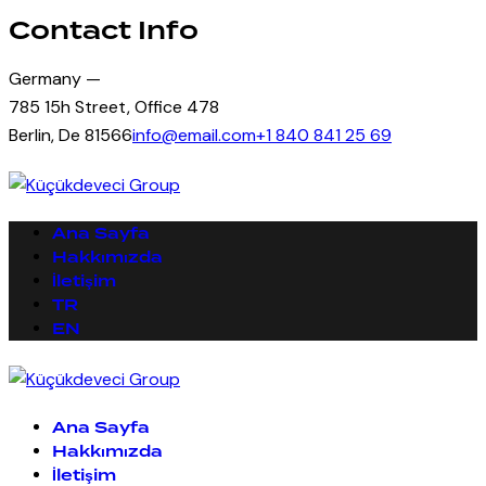
Contact Info
Germany —
785 15h Street, Office 478
Berlin, De 81566
info@email.com
+1 840 841 25 69
Ana Sayfa
Hakkımızda
İletişim
TR
EN
Ana Sayfa
Hakkımızda
İletişim